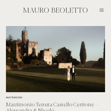
Salta
al
MAURO BEOLETTO
contenuto
MATRIMONI
Matrimonio Tenuta Castello Cerrione –
Alessandra & Nicolò