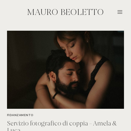
Salta
al
MAURO BEOLETTO
contenuto
FIDANZAMENTO
Servizio fotografico di coppia – Amela &
Luca